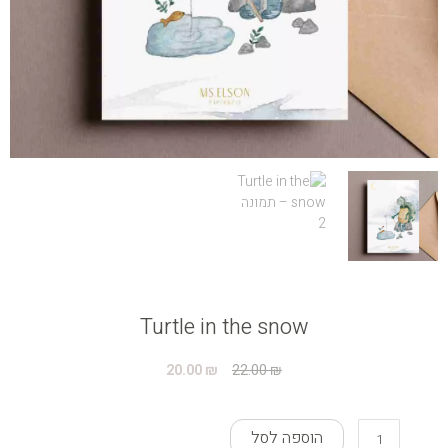
Turtle in the snow
המחיר
המחיר
20.00
₪
22.00
₪
המקורי
הנוכחי
היה:
הוא:
כמות
20.00 ₪.
22.00 ₪.
הוספה לסל
של