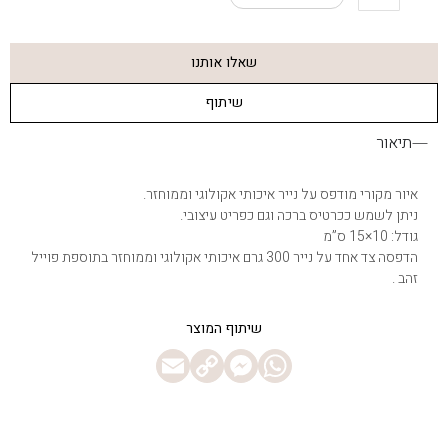
Turtle
In
The
שאלו אותנו
Snow
שיתוף
תיאור
איור מקורי מודפס על נייר איכותי אקולוגי וממוחזר.
ניתן לשמש ככרטיס ברכה וגם כפריט עיצובי.
גודל: 10×15 ס”מ
הדפסה צד אחד על נייר 300 גרם איכותי אקולוגי וממוחזר בתוספת פוייל
זהב .
Messenger
Email
WhatsApp
Copy
Link