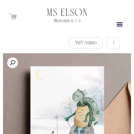
ילוג
תוכן
Cart
כמות
הוספה לסל
של
Turtle
In
The
Snow