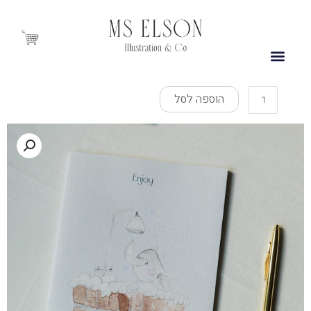
ילוג
תוכן
Cart
כמות
הוספה לסל
של
Philip
The
Elephant
Takes
A
Shower
Notebook