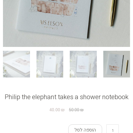
Philip the elephant takes a shower notebook
המחיר
המחיר
40.00
₪
50.00
₪
המקורי
הנוכחי
היה:
הוא:
כמות
40.00 ₪.
50.00 ₪.
הוספה לסל
של