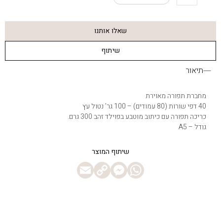
Philip
The
Elephant
שאלו אותנו
Takes
A
שיתוף
Shower
Notebook
תיאור
מחברת תפורה מאוירת
40 דפי שורות (80 עמודים) – 100 גר’ נטול עץ
כריכה תפורה עם כיתוב מוטבע בפוילד זהב 300 גרם.
גודל – A5
Messenger
Email
WhatsApp
Copy
Link