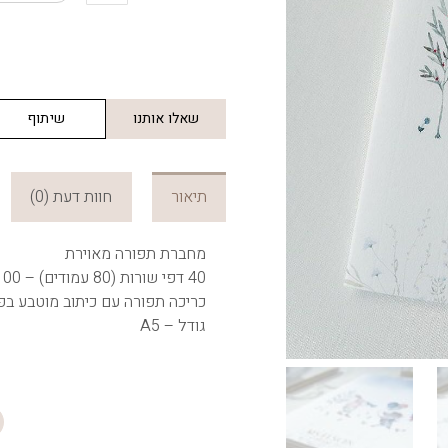
Party
In
The
Forest
Notebook
שאלו אותנו
שיתוף
תיאור
חוות דעת (0)
מחברת תפורה מאוירת
40 דפי שורות (80 עמודים) – 100 גר’ נטול עץ
כריכה תפורה עם כיתוב מוטבע בפוילד זה
גודל – A5