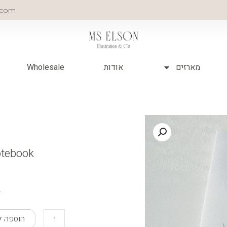
.com
מארזים
אודות
Wholesale
notebook
₪
כמות
הוספה ל
של