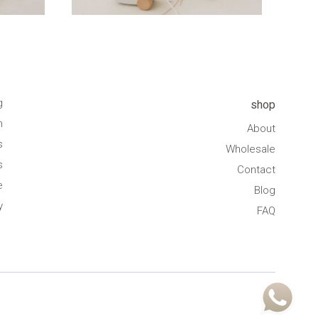
g
shop
n
About
s
Wholesale
s
Contact
e
Blog
y
FAQ