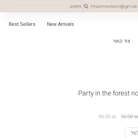
Search
Search
Msanneelson@gmail
Best Sellers
New Arrivals
צור קשר
Party in the forest 
המחיר
המחיר
המקורי
הנוכחי
40.00
₪
50.00
היה:
הוא:
40.00 ₪.
50.00 ₪.
סל