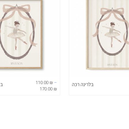
עד
110.00
₪
–
בלרינה רכה
בל
170.00
₪