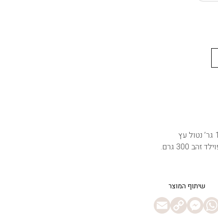
ב 300 גרם.
E
C
M
W