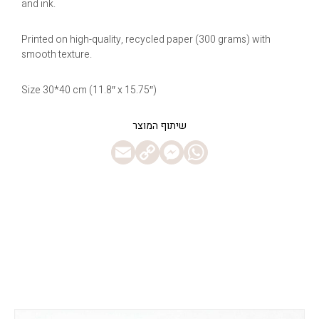
and ink.
Printed on high-quality, recycled paper (300 grams) with
smooth texture.
Size 30*40 cm (11.8″ x 15.75″)
Messenger
Email
WhatsApp
Copy
Link
טווח
ט