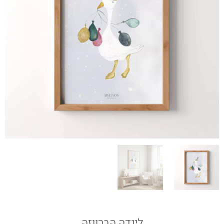
לינדה הברווזה