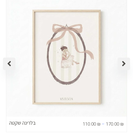
ירים:
מחיר
עד
בלרינה שקטה
110.00
₪
–
170.00
₪