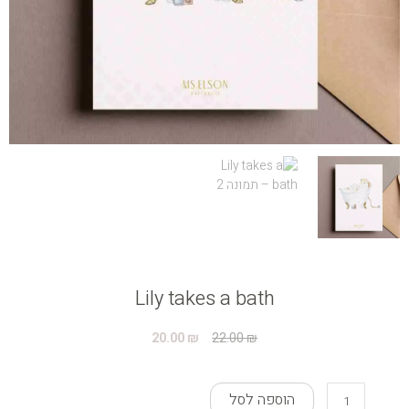
Lily takes a bath
המחיר
המחיר
20.00
₪
22.00
₪
המקורי
הנוכחי
היה:
הוא:
כמות
20.00 ₪.
22.00 ₪.
הוספה לסל
של