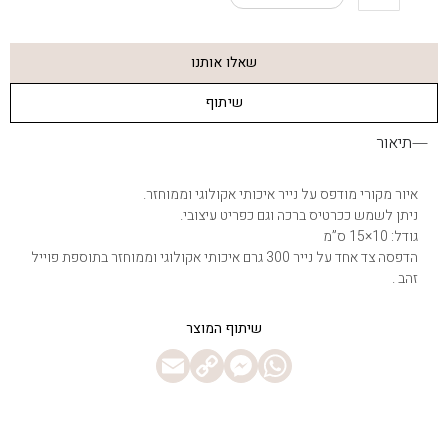
Lily
Takes
A
שאלו אותנו
Bath
שיתוף
תיאור
איור מקורי מודפס על נייר איכותי אקולוגי וממוחזר.
ניתן לשמש ככרטיס ברכה וגם כפריט עיצובי.
גודל: 10×15 ס”מ
הדפסה צד אחד על נייר 300 גרם איכותי אקולוגי וממוחזר בתוספת פוייל
זהב .
Messenger
Email
WhatsApp
Copy
Link