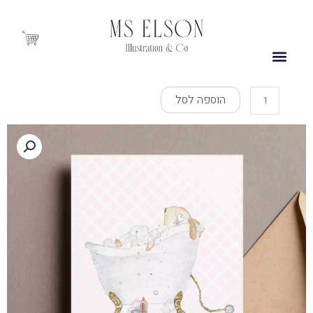
ילוג
תוכן
Cart
כמות
הוספה לסל
של
Lily
Takes
A
Bath