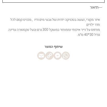
תיאור
איור מקורי, נעשה בטכניקה ידנית של צבעי מים ודיו , מכניס קסם לכל
חדר ילדים.
מודפס על נייר איכותי וממוחזר במשקל 300 גרם ובעל טקסטורה עדינה.
גודל 30*40 ס״מ.
Messenger
Email
WhatsApp
Copy
Link