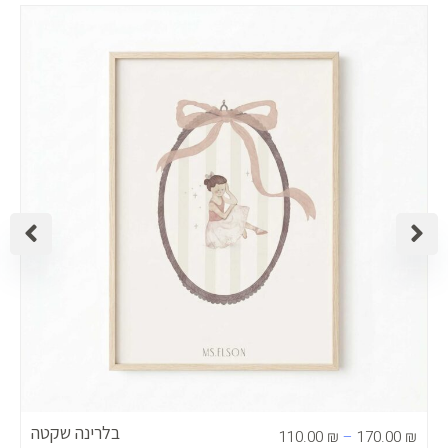
טווח
ט
ירים:
מחיר
עד
בלרינה שקטה
110.00
₪
–
170.00
₪