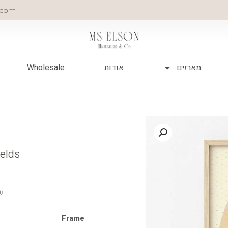
.com
מארזים
אודות
Wholesale
elds
₪
כמות
Frame
של