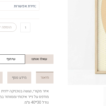
A
Woman
In
The
Fields
הוספה 
שאלו אותנו
שיתוף
תיאור
מידע נוסף
איור מקורי, נעשה בטכניקה ידנית ש
מודפס על נייר איכותי וממוחזר במשקל 300 גרם ובעל טקסטו
גודל 30*40 ס״מ.