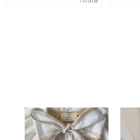
170.00
₪