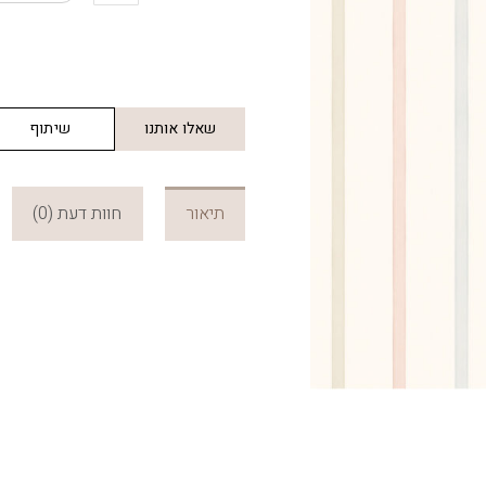
פסים
עדינים
שאלו אותנו
שיתוף
תיאור
חוות דעת (0)