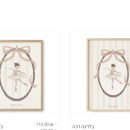
טווח
מחירים:
עד
110.00
₪
–
בלרינה רכה
בל