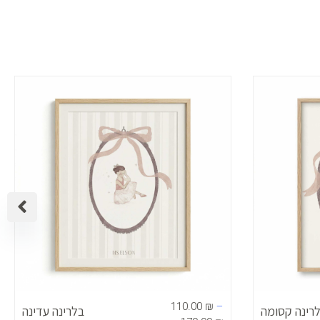
p
טווח
ט
מחירים:
מחיר
עד
110.00
₪
–
רינה קסומה
בלרינה עדינה