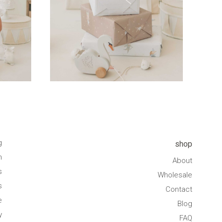
g
shop
n
About
s
Wholesale
s
Contact
e
Blog
y
FAQ