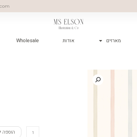
.com
מארזים
אודות
Wholesale
כמות
הוספה ל
של