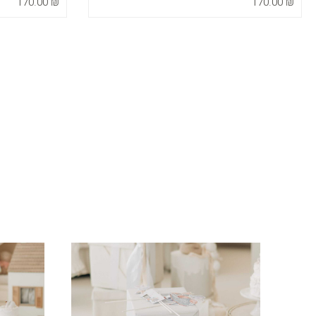
170.00
₪
170.00
₪