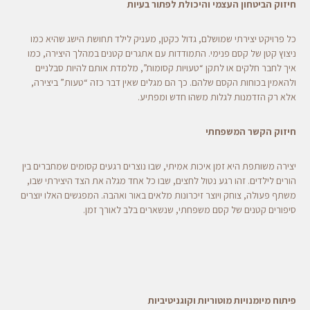
חיזוק הביטחון העצמי והיכולת לפתור בעיות
כל פרויקט יצירתי שמושלם, גדול כקטן, מעניק לילד תחושת הישג שהיא כמו
ניצוץ קטן של קסם פנימי. התמודדות עם אתגרים קטנים במהלך היצירה, כמו
איך לחבר חלקים או לתקן “טעויות קסומות”, מלמדת אותם להיות סבלניים
ולהאמין בכוחות הקסם שלהם. כך הם מגלים שאין דבר כזה “טעות” ביצירה,
אלא רק הזדמנות לגלות משהו חדש ומפתיע.
חיזוק הקשר המשפחתי
יצירה משותפת היא זמן איכות אמיתי, שבו נוצרים רגעים קסומים שמחברים בין
הורים לילדים. זהו רגע נטול לחצים, שבו כל אחד מגלה את הצד היצירתי שבו,
משתף פעולה, צוחק ויוצר זיכרונות מלאים באור ואהבה. המפגשים האלו יוצרים
סיפורים קטנים של קסם משפחתי, שנשארים בלב לאורך זמן.
פיתוח מיומנויות מוטוריות וקוגניטיביות