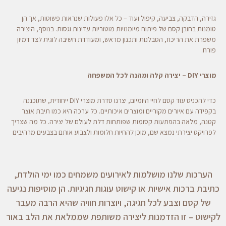
גזירה, הדבקה, צביעה, קיפול ועוד – כל אלו פעולות שנראות פשוטות, אך הן
טומנות בחובן קסם של פיתוח מיומנויות מוטוריות עדינות וגסות. בנוסף, היצירה
משפרת את הריכוז, הסבלנות ותכנון מראש, ומעודדת חשיבה לוגית לצד דמיון
פורח.
מוצרי DIY – יצירה קלה ומהנה לכל המשפחה
כדי להכניס עוד קסם לחיי היומיום, יצרנו סדרת מוצרי DIY ייחודית, שתוכננה
בקפידה עם איורים מקוריים ומוצרים איכותיים. כל ערכה היא כמו תיבת אוצר
קטנה, מלאה בהפתעות קסומות שפותחות דלת לעולם של יצירה. כל מה שצריך
לפרויקט יצירתי נמצא שם, מוכן להחיות חלומות ולצבוע אותם בצבעים מרהיבים
הערכות שלנו מושלמות לאירועים משמחים כמו ימי הולדת,
כתיבת ברכות אישיות או קישוט עוגות חגיגיות. הן מוסיפות נגיעה
של קסם וצבע לכל חגיגה, ויוצרות חוויה שהיא הרבה מעבר
לקישוט – זו הזדמנות ליצירה משותפת שממלאת את הלב באור