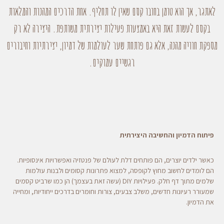
לאתגר, אך הוא טומן בחובו קסם שאין לו תחליף. אחת הדרכים המהנות והמלאות
בקסם לעשות זאת היא באמצעות פעילות יצירתית משותפת. היצירה לא רק
מספקת חוויה מהנה, אלא גם פותחת שער לעולמות של דמיון, יצירתיות וחיבורים
רגשיים עמוקים.
פיתוח הדמיון והחשיבה היצירתית
כאשר ילדים יוצרים, הם פותחים דלת לעולם של פנטזיה ואפשרויות אינסופיות.
הם לומדים לחשוב מחוץ לקופסה, למצוא פתרונות קסומים ולבנות עולמות
שלמים מתוך דף חלק. פעילויות DIY (עשה זאת בעצמך) הן כמו שרביט קסמים
שמעורר רעיונות חדשים, משלב צבעים, צורות וחומרים בדרכים ייחודיות, ומחייה
את הדמיון.