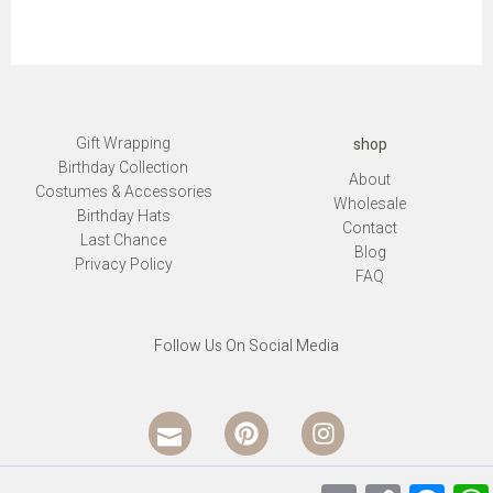
shop
Gift Wrapping
Birthday Collection
About
Costumes & Accessories
Wholesale
Birthday Hats
Contact
Last Chance
Blog
Privacy Policy
FAQ
Follow Us On Social Media
I
P
I
c
i
n
o
n
s
n
t
t