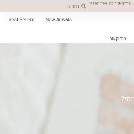
Search
Search
Msanneelson@gmail
Best Sellers
New Arrivals
צור קשר
תי?