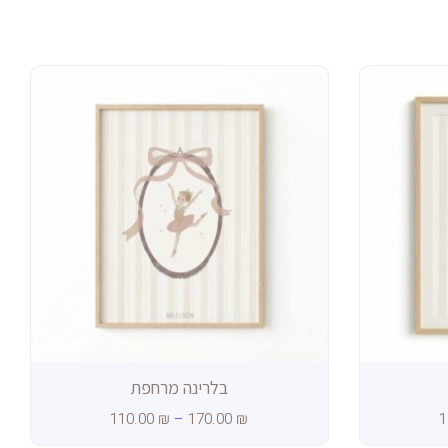
טווח
מחירים:
עד
בלרינה מרחפת
110.00
₪
–
170.00
₪
1