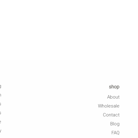
g
shop
n
About
s
Wholesale
s
Contact
e
Blog
y
FAQ